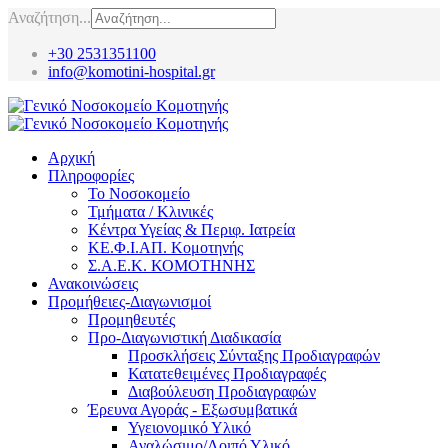
Αναζήτηση...
+30 2531351100
info@komotini-hospital.gr
Αρχική
Πληροφορίες
Το Νοσοκομείο
Τμήματα / Κλινικές
Κέντρα Υγείας & Περιφ. Ιατρεία
ΚΕ.Φ.Ι.ΑΠ. Κομοτηνής
Σ.Α.Ε.Κ. ΚΟΜΟΤΗΝΗΣ
Ανακοινώσεις
Προμήθειες-Διαγωνισμοί
Προμηθευτές
Προ-Διαγωνιστική Διαδικασία
Προσκλήσεις Σύνταξης Προδιαγραφών
Κατατεθειμένες Προδιαγραφές
Διαβούλευση Προδιαγραφών
Έρευνα Αγοράς - Εξωσυμβατικά
Υγειονομικό Υλικό
Αναλώσιμο/Λοιπό Υλικό