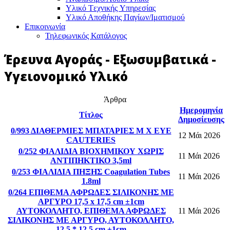
Υλικό Tεχνικής Yπηρεσίας
Υλικό Αποθήκης Παγίων/Ιματισμού
Επικοινωνία
Τηλεφωνικός Κατάλογος
Έρευνα Αγοράς - Εξωσυμβατικά -
Υγειονομικό Υλικό
Άρθρα
Ημερομηνία
Τίτλος
Δημοσίευσης
0/993 ΔΙΑΘΕΡΜΙΕΣ ΜΠΑΤΑΡΙΕΣ Μ Χ EYE
12 Μάι 2026
CAUTERIES
0/252 ΦΙΑΛΙΔΙΑ ΒΙΟΧΗΜΙΚΟΥ ΧΩΡΙΣ
11 Μάι 2026
ΑΝΤΙΠΗΚΤΙΚΟ 3,5ml
0/253 ΦΙΑΛΙΔΙΑ ΠΗΞΗΣ Coagulation Tubes
11 Μάι 2026
1.8ml
0/264 ΕΠΙΘΕΜΑ ΑΦΡΩΔΕΣ ΣΙΛΙΚΟΝΗΣ ΜΕ
AΡΓΥΡΟ 17,5 x 17,5 cm ±1cm
ΑΥΤΟΚΟΛΛΗΤΟ, ΕΠΙΘΕΜΑ ΑΦΡΩΔΕΣ
11 Μάι 2026
ΣΙΛΙΚΟΝΗΣ ΜΕ ΑΡΓΥΡΟ, ΑΥΤΟΚΟΛΛΗΤΟ,
12,5 * 12,5 cm ±1cm