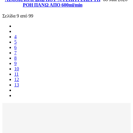
ΡΟΗ ΠΑΝΩ ΑΠΟ 600ml/min
Σελίδα 9 από 99
4
5
6
7
8
9
10
11
12
13