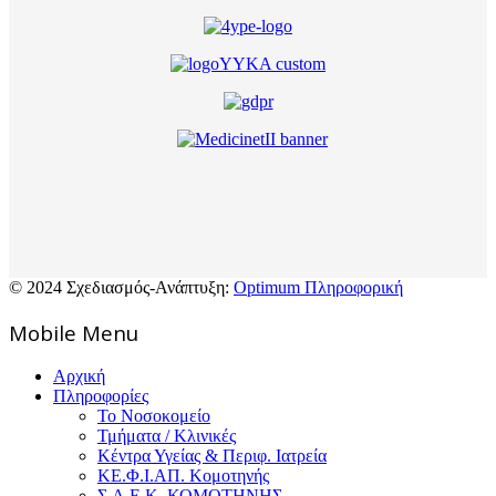
© 2024 Σχεδιασμός-Ανάπτυξη:
Optimum Πληροφορική
Mοbile Menu
Αρχική
Πληροφορίες
Το Νοσοκομείο
Τμήματα / Κλινικές
Κέντρα Υγείας & Περιφ. Ιατρεία
ΚΕ.Φ.Ι.ΑΠ. Κομοτηνής
Σ.Α.Ε.Κ. ΚΟΜΟΤΗΝΗΣ