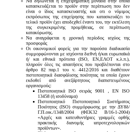
Να δηλώνεται η επιχειρηματική μονάδα στην οποία
κατασκευάζεται το προϊόν στην περίπτωση που δεν
είναι ο ίδιος κατασκευαστής και oτι ο νόμιμος
εκπρόσωπος της επιχείρησης που κατασκευάζει το
τελικό προϊόν έχει αποδεχθεί έναντι του, την εκτέλεση
της συγκεκριμένης προμήθειας, σε περίπτωση
κατακύρωσης.
Να αναγράφεται η χρονική περίοδος ισχύος της
προσφοράς
Οι οικονομικοί φορείς για την παρούσα διαδικασία
συμμορφώνονται με ισχύοντα διεθνή ή/και ευρωπαϊκά
ή/ και εθνικά πρότυπα (ISO, ΕΝ,ΕΛΟΤ κ.λ.π.),
πληρούν όλες τις απαιτήσεις που προβλέπονται στο
άρθρο 82 παρ.1 του ν. 4412/2016 και διαθέτουν
πιστοποιητικά διασφάλισης ποιότητας τα οποία έχουν
εκδοθεί από ανεξάρτητους διαπιστευμένους
οργανισμούς:
Πιστοποιητικά ISO σειράς 9001 , ΕΝ ISO
13458 (ή ισοδύναμα)
Πιστοποιητικό Πιστοποιητικό Συστήματος
Ποιότητος (ISO) συμμόρφωσης με την ΔΥ8δ/
Γ.Π.οικ./1348/2004 (ΦΕΚ32 Β/16-1-2004)
«Αρχές και κατευθυντήριες γραμμές ορθής
πρακτικής διανομής ιατροτεχνολογικών
προϊόντων».