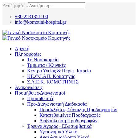
Αναζήτηση...
+30 2531351100
info@komotini-hospital.gr
Αρχική
Πληροφορίες
Το Νοσοκομείο
Τμήματα / Κλινικές
Κέντρα Υγείας & Περιφ. Ιατρεία
ΚΕ.Φ.Ι.ΑΠ. Κομοτηνής
Σ.Α.Ε.Κ. ΚΟΜΟΤΗΝΗΣ
Ανακοινώσεις
Προμήθειες-Διαγωνισμοί
Προμηθευτές
Προ-Διαγωνιστική Διαδικασία
Προσκλήσεις Σύνταξης Προδιαγραφών
Κατατεθειμένες Προδιαγραφές
Διαβούλευση Προδιαγραφών
Έρευνα Αγοράς - Εξωσυμβατικά
Υγειονομικό Υλικό
Αναλώσιμο/Λοιπό Υλικό