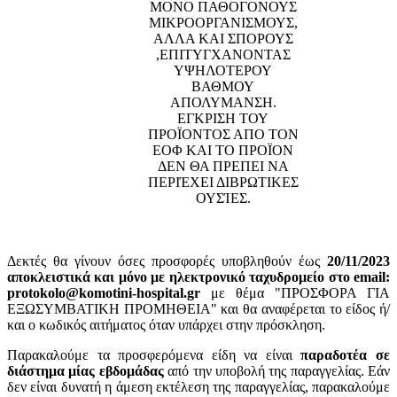
ΜΟΝΟ ΠΑΘΟΓΟΝΟΥΣ
ΜΙΚΡΟΟΡΓΑΝΙΣΜΟΥΣ,
ΑΛΛΑ ΚΑΙ ΣΠΟΡΟΥΣ
,ΕΠΙΤΥΓΧΑΝΟΝΤΑΣ
ΥΨΗΛΟΤΕΡΟΥ
ΒΑΘΜΟΥ
ΑΠΟΛΥΜΑΝΣΗ.
ΕΓΚΡΙΣΗ ΤΟΥ
ΠΡΟΪΟΝΤΟΣ ΑΠΟ ΤΟΝ
ΕΟΦ ΚΑΙ ΤΟ ΠΡΟΪΟΝ
ΔΕΝ ΘΑ ΠΡΕΠΕΙ ΝΑ
ΠΕΡΙΈΧΕΙ ΔΙΒΡΩΤΙΚΕΣ
ΟΥΣΊΕΣ.
Δεκτές θα γίνουν όσες προσφορές υποβληθούν έως
20/11/2023
αποκλειστικά και μόνο με ηλεκτρονικό ταχυδρομείο στο email:
protokolo@komotini-hospital.gr
με θέμα "ΠΡΟΣΦΟΡΑ ΓΙΑ
ΕΞΩΣΥΜΒΑΤΙΚΗ ΠΡΟΜΗΘΕΙΑ" και θα αναφέρεται το είδος ή/
και ο κωδικός αιτήματος όταν υπάρχει στην πρόσκληση.
Παρακαλούμε τα προσφερόμενα είδη να είναι
παραδοτέα σε
διάστημα μίας εβδομάδας
από την υποβολή της παραγγελίας. Εάν
δεν είναι δυνατή η άμεση εκτέλεση της παραγγελίας, παρακαλούμε