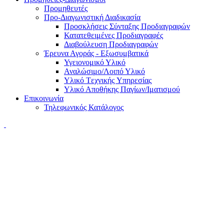
Προμηθευτές
Προ-Διαγωνιστική Διαδικασία
Προσκλήσεις Σύνταξης Προδιαγραφών
Κατατεθειμένες Προδιαγραφές
Διαβούλευση Προδιαγραφών
Έρευνα Αγοράς - Εξωσυμβατικά
Υγειονομικό Υλικό
Αναλώσιμο/Λοιπό Υλικό
Υλικό Tεχνικής Yπηρεσίας
Υλικό Αποθήκης Παγίων/Ιματισμού
Επικοινωνία
Τηλεφωνικός Κατάλογος