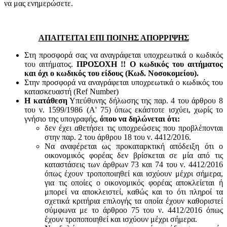
να μας ενημερώσετε.
ΑΠΑΙΤΕΙΤΑΙ ΕΠΙ ΠΟΙΝΗΣ ΑΠΟΡΡΙΨΗΣ
Στη προσφορά σας να αναγράφεται υποχρεωτικά ο κωδικός
του αιτήματος.
ΠΡΟΣΟΧΗ !! Ο κωδικός του αιτήματος
και όχι ο κωδικός του είδους (Κωδ. Νοσοκομείου).
Στην προσφορά να αναγράφεται υποχρεωτικά ο κωδικός του
κατασκευαστή (Ref Number)
Η κατάθεση
Υπεύθυνης δήλωσης της παρ. 4 του άρθρου 8
του ν. 1599/1986 (Α' 75) όπως εκάστοτε ισχύει, χωρίς το
γνήσιο της υπογραφής,
όπου να δηλώνεται ότι:
δεν έχει αθετήσει τις υποχρεώσεις που προβλέπονται
στην παρ. 2 του άρθρου 18 του ν. 4412/2016.
Να αναφέρεται ως προκαταρκτική απόδειξη ότι ο
οικονομικός φορέας δεν βρίσκεται σε μία από τις
καταστάσεις των άρθρων 73 και 74 του ν. 4412/2016
όπως έχουν τροποποιηθεί και ισχύουν μέχρι σήμερα,
για τις οποίες ο οικονομικός φορέας αποκλείεται ή
μπορεί να αποκλειστεί, καθώς και το ότι πληροί τα
σχετικά κριτήρια επιλογής τα οποία έχουν καθοριστεί
σύμφωνα με τo άρθροo 75 του ν. 4412/2016 όπως
έχουν τροποποιηθεί και ισχύουν μέχρι σήμερα.