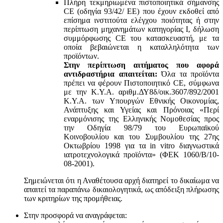
Πλήρη τεκμηριωμένα πιστοποιητικά σήμανσης
CE (οδηγία 93/42/ ΕΕ) που έχουν εκδοθεί από
επίσημα ινστιτούτα ελέγχου ποιότητας ή στην
περίπτωση μηχανημάτων κατηγορίας Ι, δήλωση
συμμόρφωσης CE του κατασκευαστή, με τα
οποία βεβαιώνεται η καταλληλότητα των
προϊόντων.
Στην περίπτωση αιτήματος που αφορά
αντιδραστήρια απαιτείται:
Όλα τα προϊόντα
πρέπει να φέρουν Πιστοποιητικό CE, σύμφωνα
με την Κ.Υ.Α. αριθμ.ΔΥ8δ/οικ.3607/892/2001
Κ.Υ.Α. των Υπουργών Εθνικής Οικονομίας,
Ανάπτυξης και Υγείας και Πρόνοιας «Περί
εναρμόνισης της Ελληνικής Νομοθεσίας προς
την Οδηγία 98/79 του Ευρωπαϊκού
Κοινοβουλίου και του Συμβουλίου της 27ης
Οκτωβρίου 1998 για τα in vitro διαγνωστικά
ιατροτεχνολογικά προϊόντα» (ΦΕΚ 1060/Β/10-
08-2001).
Σημειώνεται ότι η Αναθέτουσα αρχή διατηρεί το δικαίωμα να
απαιτεί τα παραπάνω δικαιολογητικά, ως απόδειξη πλήρωσης
των κριτηρίων της προμήθειας.
Στην προσφορά να αναγράφεται: