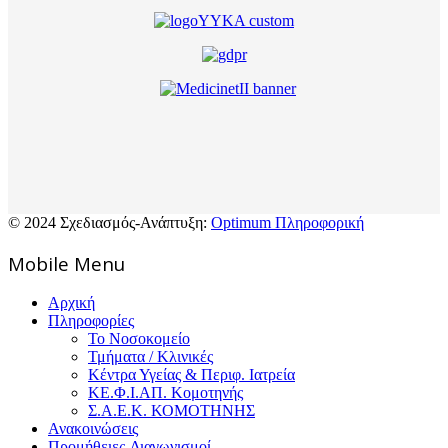
© 2024 Σχεδιασμός-Ανάπτυξη:
Optimum Πληροφορική
Mοbile Menu
Αρχική
Πληροφορίες
Το Νοσοκομείο
Τμήματα / Κλινικές
Κέντρα Υγείας & Περιφ. Ιατρεία
ΚΕ.Φ.Ι.ΑΠ. Κομοτηνής
Σ.Α.Ε.Κ. ΚΟΜΟΤΗΝΗΣ
Ανακοινώσεις
Προμήθειες-Διαγωνισμοί