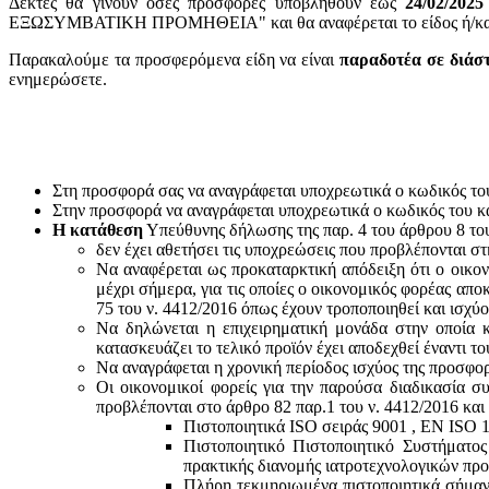
Δεκτές θα γίνουν όσες προσφορές υποβληθούν έως
24
/02/2025
ΕΞΩΣΥΜΒΑΤΙΚΗ ΠΡΟΜΗΘΕΙΑ" και θα αναφέρεται το είδος ή/και ο
Παρακαλούμε τα προσφερόμενα είδη να είναι
παραδοτέα σε διάσ
ενημερώσετε.
Στη προσφορά σας να αναγράφεται υποχρεωτικά ο κωδικός το
Στην προσφορά να αναγράφεται υποχρεωτικά ο κωδικός του 
Η κατάθεση
Υπεύθυνης δήλωσης της παρ. 4 του άρθρου 8 του 
δεν έχει αθετήσει τις υποχρεώσεις που προβλέπονται στ
Να αναφέρεται ως προκαταρκτική απόδειξη ότι ο οικον
μέχρι σήμερα, για τις οποίες ο οικονομικός φορέας απο
75 του ν. 4412/2016 όπως έχουν τροποποιηθεί και ισχύ
Να δηλώνεται η επιχειρηματική μονάδα στην οποία κ
κατασκευάζει το τελικό προϊόν έχει αποδεχθεί έναντι 
Να αναγράφεται η χρονική περίοδος ισχύος της προσφο
Οι οικονομικοί φορείς για την παρούσα διαδικασία σ
προβλέπονται στο άρθρο 82 παρ.1 του ν. 4412/2016 και
Πιστοποιητικά ISO σειράς 9001 , ΕΝ ISO 
Πιστοποιητικό Πιστοποιητικό Συστήματο
πρακτικής διανομής ιατροτεχνολογικών προ
Πλήρη τεκμηριωμένα πιστοποιητικά σήμανσ