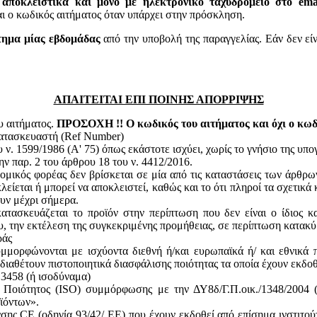
 αποκλειστικά και μόνο με ηλεκτρονικό ταχυδρομείο στο email
 κωδικός αιτήματος όταν υπάρχει στην πρόσκληση.
τημα μίας εβδομάδας
από την υποβολή της παραγγελίας. Εάν δεν εί
ΑΠΑΙΤΕΙΤΑΙ ΕΠΙ ΠΟΙΝΗΣ ΑΠΟΡΡΙΨΗΣ
υ αιτήματος.
ΠΡΟΣΟΧΗ !! Ο κωδικός του αιτήματος και όχι ο κωδι
κατασκευαστή (Ref Number)
ν. 1599/1986 (Α' 75) όπως εκάστοτε ισχύει, χωρίς το γνήσιο της υπ
ην παρ. 2 του άρθρου 18 του ν. 4412/2016.
ομικός φορέας δεν βρίσκεται σε μία από τις καταστάσεις των άρθρω
κλείεται ή μπορεί να αποκλειστεί, καθώς και το ότι πληροί τα σχετικ
ουν μέχρι σήμερα.
ατασκευάζεται το προϊόν στην περίπτωση που δεν είναι ο ίδιος κ
του, την εκτέλεση της συγκεκριμένης προμήθειας, σε περίπτωση κατακ
ράς
υμμορφώνονται με ισχύοντα διεθνή ή/και ευρωπαϊκά ή/ και εθνικά 
 διαθέτουν πιστοποιητικά διασφάλισης ποιότητας τα οποία έχουν εκδο
13458 (ή ισοδύναμα)
ς Ποιότητος (ISO) συμμόρφωσης με την ΔΥ8δ/Γ.Π.οικ./1348/2004
ϊόντων».
ης CE (οδηγία 93/42/ ΕΕ) που έχουν εκδοθεί από επίσημα ινστιτού