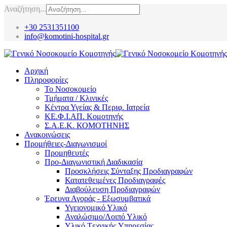
Αναζήτηση...
+30 2531351100
info@komotini-hospital.gr
Αρχική
Πληροφορίες
Το Νοσοκομείο
Τμήματα / Κλινικές
Κέντρα Υγείας & Περιφ. Ιατρεία
ΚΕ.Φ.Ι.ΑΠ. Κομοτηνής
Σ.Α.Ε.Κ. ΚΟΜΟΤΗΝΗΣ
Ανακοινώσεις
Προμήθειες-Διαγωνισμοί
Προμηθευτές
Προ-Διαγωνιστική Διαδικασία
Προσκλήσεις Σύνταξης Προδιαγραφών
Κατατεθειμένες Προδιαγραφές
Διαβούλευση Προδιαγραφών
Έρευνα Αγοράς - Εξωσυμβατικά
Υγειονομικό Υλικό
Αναλώσιμο/Λοιπό Υλικό
Υλικό Tεχνικής Yπηρεσίας