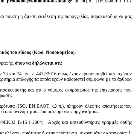
: protokolo@komotini-hospital.gr
με θέμα "ΠΡΟΣΦΟΡΑ ΓΙΑ
ναι δυνατή η άμεση εκτέλεση της παραγγελίας, παρακαλούμε να μας
κός του είδους (Κωδ. Νοσοκομείου).
ογραφής,
όπου να δηλώνεται ότι:
ν 73 και 74 του ν. 4412/2016 όπως έχουν τροποποιηθεί και ισχύουν
ά κριτήρια επιλογής τα οποία έχουν καθοριστεί σύμφωνα με τo άρθροo
ατασκευαστής και oτι ο νόμιμος εκπρόσωπος της επιχείρησης που
ύρωσης.
πρότυπα (ISO, ΕΝ,ΕΛΟΤ κ.λ.π.), πληρούν όλες τις απαιτήσεις που
θεί από ανεξάρτητους διαπιστευμένους οργανισμούς:
 (ΦΕΚ32 Β/16-1-2004) «Αρχές και κατευθυντήριες γραμμές ορθής
τα ελέγχου ποιότητας ή στην περίπτωση μηχανημάτων κατηγορίας Ι,