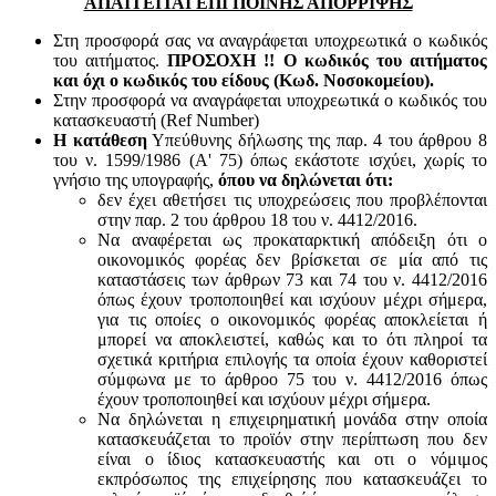
ΑΠΑΙΤΕΙΤΑΙ ΕΠΙ ΠΟΙΝΗΣ ΑΠΟΡΡΙΨΗΣ
Στη προσφορά σας να αναγράφεται υποχρεωτικά ο κωδικός
του αιτήματος.
ΠΡΟΣΟΧΗ !! Ο κωδικός του αιτήματος
και όχι ο κωδικός του είδους (Κωδ. Νοσοκομείου).
Στην προσφορά να αναγράφεται υποχρεωτικά ο κωδικός του
κατασκευαστή (Ref Number)
Η κατάθεση
Υπεύθυνης δήλωσης της παρ. 4 του άρθρου 8
του ν. 1599/1986 (Α' 75) όπως εκάστοτε ισχύει, χωρίς το
γνήσιο της υπογραφής,
όπου να δηλώνεται ότι:
δεν έχει αθετήσει τις υποχρεώσεις που προβλέπονται
στην παρ. 2 του άρθρου 18 του ν. 4412/2016.
Να αναφέρεται ως προκαταρκτική απόδειξη ότι ο
οικονομικός φορέας δεν βρίσκεται σε μία από τις
καταστάσεις των άρθρων 73 και 74 του ν. 4412/2016
όπως έχουν τροποποιηθεί και ισχύουν μέχρι σήμερα,
για τις οποίες ο οικονομικός φορέας αποκλείεται ή
μπορεί να αποκλειστεί, καθώς και το ότι πληροί τα
σχετικά κριτήρια επιλογής τα οποία έχουν καθοριστεί
σύμφωνα με τo άρθροo 75 του ν. 4412/2016 όπως
έχουν τροποποιηθεί και ισχύουν μέχρι σήμερα.
Να δηλώνεται η επιχειρηματική μονάδα στην οποία
κατασκευάζεται το προϊόν στην περίπτωση που δεν
είναι ο ίδιος κατασκευαστής και oτι ο νόμιμος
εκπρόσωπος της επιχείρησης που κατασκευάζει το