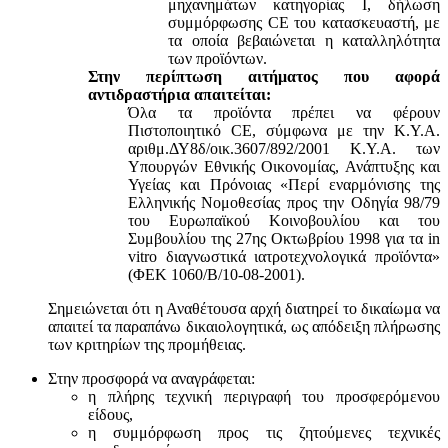
μηχανημάτων κατηγορίας Ι, δήλωση
συμμόρφωσης CE του κατασκευαστή, με
τα οποία βεβαιώνεται η καταλληλότητα
των προϊόντων.
Στην περίπτωση αιτήματος που αφορά
αντιδραστήρια απαιτείται:
Όλα τα προϊόντα πρέπει να φέρουν
Πιστοποιητικό CE, σύμφωνα με την Κ.Υ.Α.
αριθμ.ΔΥ8δ/οικ.3607/892/2001 Κ.Υ.Α. των
Υπουργών Εθνικής Οικονομίας, Ανάπτυξης και
Υγείας και Πρόνοιας «Περί εναρμόνισης της
Ελληνικής Νομοθεσίας προς την Οδηγία 98/79
του Ευρωπαϊκού Κοινοβουλίου και του
Συμβουλίου της 27ης Οκτωβρίου 1998 για τα in
vitro διαγνωστικά ιατροτεχνολογικά προϊόντα»
(ΦΕΚ 1060/Β/10-08-2001).
Σημειώνεται ότι η Αναθέτουσα αρχή διατηρεί το δικαίωμα να
απαιτεί τα παραπάνω δικαιολογητικά, ως απόδειξη πλήρωσης
των κριτηρίων της προμήθειας.
Στην προσφορά να αναγράφεται:
η πλήρης τεχνική περιγραφή του προσφερόμενου
είδους,
η συμμόρφωση προς τις ζητούμενες τεχνικές