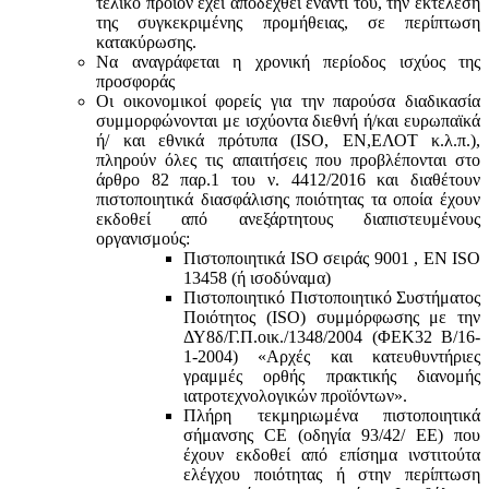
τελικό προϊόν έχει αποδεχθεί έναντι του, την εκτέλεση
της συγκεκριμένης προμήθειας, σε περίπτωση
κατακύρωσης.
Να αναγράφεται η χρονική περίοδος ισχύος της
προσφοράς
Οι οικονομικοί φορείς για την παρούσα διαδικασία
συμμορφώνονται με ισχύοντα διεθνή ή/και ευρωπαϊκά
ή/ και εθνικά πρότυπα (ISO, ΕΝ,ΕΛΟΤ κ.λ.π.),
πληρούν όλες τις απαιτήσεις που προβλέπονται στο
άρθρο 82 παρ.1 του ν. 4412/2016 και διαθέτουν
πιστοποιητικά διασφάλισης ποιότητας τα οποία έχουν
εκδοθεί από ανεξάρτητους διαπιστευμένους
οργανισμούς:
Πιστοποιητικά ISO σειράς 9001 , ΕΝ ISO
13458 (ή ισοδύναμα)
Πιστοποιητικό Πιστοποιητικό Συστήματος
Ποιότητος (ISO) συμμόρφωσης με την
ΔΥ8δ/Γ.Π.οικ./1348/2004 (ΦΕΚ32 Β/16-
1-2004) «Αρχές και κατευθυντήριες
γραμμές ορθής πρακτικής διανομής
ιατροτεχνολογικών προϊόντων».
Πλήρη τεκμηριωμένα πιστοποιητικά
σήμανσης CE (οδηγία 93/42/ ΕΕ) που
έχουν εκδοθεί από επίσημα ινστιτούτα
ελέγχου ποιότητας ή στην περίπτωση