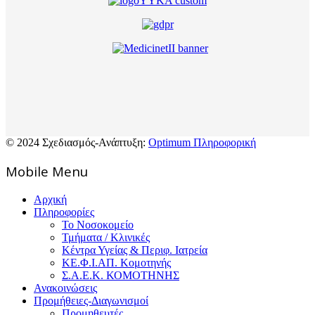
© 2024 Σχεδιασμός-Ανάπτυξη:
Optimum Πληροφορική
Mοbile Menu
Αρχική
Πληροφορίες
Το Νοσοκομείο
Τμήματα / Κλινικές
Κέντρα Υγείας & Περιφ. Ιατρεία
ΚΕ.Φ.Ι.ΑΠ. Κομοτηνής
Σ.Α.Ε.Κ. ΚΟΜΟΤΗΝΗΣ
Ανακοινώσεις
Προμήθειες-Διαγωνισμοί
Προμηθευτές