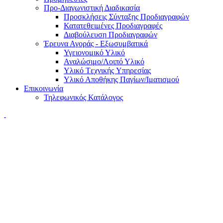
Προ-Διαγωνιστική Διαδικασία
Προσκλήσεις Σύνταξης Προδιαγραφών
Κατατεθειμένες Προδιαγραφές
Διαβούλευση Προδιαγραφών
Έρευνα Αγοράς - Εξωσυμβατικά
Υγειονομικό Υλικό
Αναλώσιμο/Λοιπό Υλικό
Υλικό Tεχνικής Yπηρεσίας
Υλικό Αποθήκης Παγίων/Ιματισμού
Επικοινωνία
Τηλεφωνικός Κατάλογος