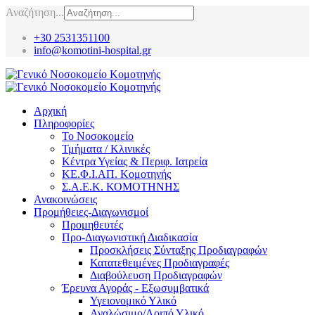
Αναζήτηση...
+30 2531351100
info@komotini-hospital.gr
Αρχική
Πληροφορίες
Το Νοσοκομείο
Τμήματα / Κλινικές
Κέντρα Υγείας & Περιφ. Ιατρεία
ΚΕ.Φ.Ι.ΑΠ. Κομοτηνής
Σ.Α.Ε.Κ. ΚΟΜΟΤΗΝΗΣ
Ανακοινώσεις
Προμήθειες-Διαγωνισμοί
Προμηθευτές
Προ-Διαγωνιστική Διαδικασία
Προσκλήσεις Σύνταξης Προδιαγραφών
Κατατεθειμένες Προδιαγραφές
Διαβούλευση Προδιαγραφών
Έρευνα Αγοράς - Εξωσυμβατικά
Υγειονομικό Υλικό
Αναλώσιμο/Λοιπό Υλικό