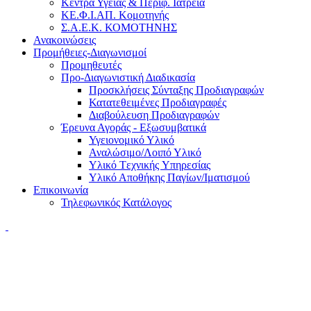
Κέντρα Υγείας & Περιφ. Ιατρεία
ΚΕ.Φ.Ι.ΑΠ. Κομοτηνής
Σ.Α.Ε.Κ. ΚΟΜΟΤΗΝΗΣ
Ανακοινώσεις
Προμήθειες-Διαγωνισμοί
Προμηθευτές
Προ-Διαγωνιστική Διαδικασία
Προσκλήσεις Σύνταξης Προδιαγραφών
Κατατεθειμένες Προδιαγραφές
Διαβούλευση Προδιαγραφών
Έρευνα Αγοράς - Εξωσυμβατικά
Υγειονομικό Υλικό
Αναλώσιμο/Λοιπό Υλικό
Υλικό Tεχνικής Yπηρεσίας
Υλικό Αποθήκης Παγίων/Ιματισμού
Επικοινωνία
Τηλεφωνικός Κατάλογος