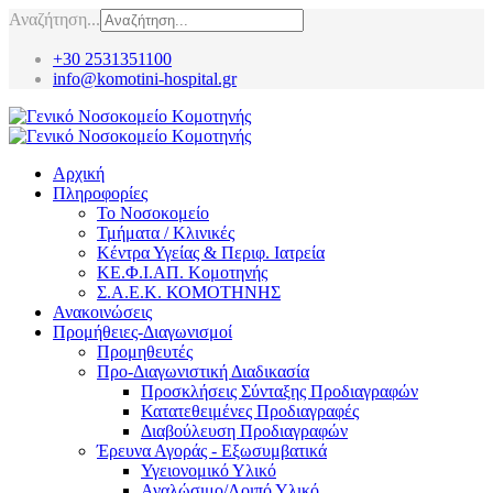
Αναζήτηση...
+30 2531351100
info@komotini-hospital.gr
Αρχική
Πληροφορίες
Το Νοσοκομείο
Τμήματα / Κλινικές
Κέντρα Υγείας & Περιφ. Ιατρεία
ΚΕ.Φ.Ι.ΑΠ. Κομοτηνής
Σ.Α.Ε.Κ. ΚΟΜΟΤΗΝΗΣ
Ανακοινώσεις
Προμήθειες-Διαγωνισμοί
Προμηθευτές
Προ-Διαγωνιστική Διαδικασία
Προσκλήσεις Σύνταξης Προδιαγραφών
Κατατεθειμένες Προδιαγραφές
Διαβούλευση Προδιαγραφών
Έρευνα Αγοράς - Εξωσυμβατικά
Υγειονομικό Υλικό
Αναλώσιμο/Λοιπό Υλικό