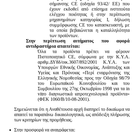
σήμανσης CE (οδηγία 93/42/ ΕΕ) που
έχουν εκδοθεί από επίσημα ινστιτούτα
ελέγχου ποιότητας ή στην περίπτωση
μηχανημάτων κατηγορίας Ι, δήλωση
συμμόρφωσης CE του κατασκευαστή, με
τα οποία βεβαιώνεται η καταλληλότητα
των προϊόντων.
Στην περίπτωση αιτήματος που αφορά
αντιδραστήρια απαιτείται:
Όλα τα προϊόντα πρέπει να φέρουν
Πιστοποιητικό CE, σύμφωνα με την Κ.Υ.Α.
αριθμ.ΔΥ8δ/οικ.3607/892/2001 Κ.Υ.Α. των
Υπουργών Εθνικής Οικονομίας, Ανάπτυξης και
Υγείας και Πρόνοιας «Περί εναρμόνισης της
Ελληνικής Νομοθεσίας προς την Οδηγία 98/79
του Ευρωπαϊκού Κοινοβουλίου και του
Συμβουλίου της 27ης Οκτωβρίου 1998 για τα in
vitro διαγνωστικά ιατροτεχνολογικά προϊόντα»
(ΦΕΚ 1060/Β/10-08-2001).
Σημειώνεται ότι η Αναθέτουσα αρχή διατηρεί το δικαίωμα να
απαιτεί τα παραπάνω δικαιολογητικά, ως απόδειξη πλήρωσης
των κριτηρίων της προμήθειας.
Στην προσφορά να αναγράφεται: