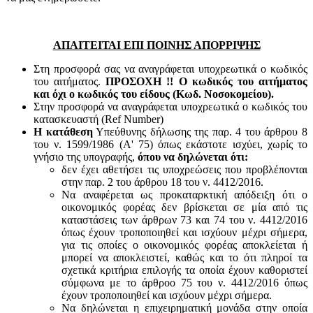
ΑΠΑΙΤΕΙΤΑΙ ΕΠΙ ΠΟΙΝΗΣ ΑΠΟΡΡΙΨΗΣ
Στη προσφορά σας να αναγράφεται υποχρεωτικά ο κωδικός
του αιτήματος.
ΠΡΟΣΟΧΗ !! Ο κωδικός του αιτήματος
και όχι ο κωδικός του είδους (Κωδ. Νοσοκομείου).
Στην προσφορά να αναγράφεται υποχρεωτικά ο κωδικός του
κατασκευαστή (Ref Number)
Η κατάθεση
Υπεύθυνης δήλωσης της παρ. 4 του άρθρου 8
του ν. 1599/1986 (Α' 75) όπως εκάστοτε ισχύει, χωρίς το
γνήσιο της υπογραφής,
όπου να δηλώνεται ότι:
δεν έχει αθετήσει τις υποχρεώσεις που προβλέπονται
στην παρ. 2 του άρθρου 18 του ν. 4412/2016.
Να αναφέρεται ως προκαταρκτική απόδειξη ότι ο
οικονομικός φορέας δεν βρίσκεται σε μία από τις
καταστάσεις των άρθρων 73 και 74 του ν. 4412/2016
όπως έχουν τροποποιηθεί και ισχύουν μέχρι σήμερα,
για τις οποίες ο οικονομικός φορέας αποκλείεται ή
μπορεί να αποκλειστεί, καθώς και το ότι πληροί τα
σχετικά κριτήρια επιλογής τα οποία έχουν καθοριστεί
σύμφωνα με τo άρθροo 75 του ν. 4412/2016 όπως
έχουν τροποποιηθεί και ισχύουν μέχρι σήμερα.
Να δηλώνεται η επιχειρηματική μονάδα στην οποία