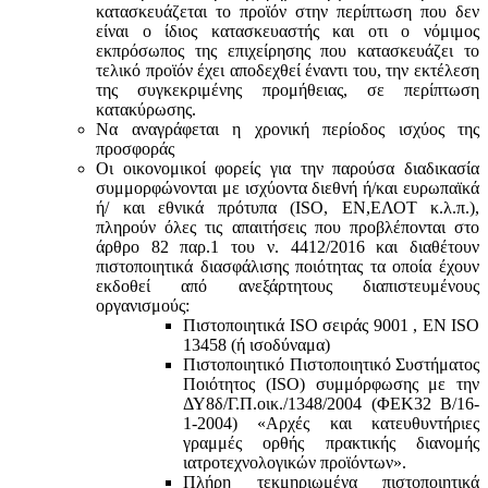
κατασκευάζεται το προϊόν στην περίπτωση που δεν
είναι ο ίδιος κατασκευαστής και oτι ο νόμιμος
εκπρόσωπος της επιχείρησης που κατασκευάζει το
τελικό προϊόν έχει αποδεχθεί έναντι του, την εκτέλεση
της συγκεκριμένης προμήθειας, σε περίπτωση
κατακύρωσης.
Να αναγράφεται η χρονική περίοδος ισχύος της
προσφοράς
Οι οικονομικοί φορείς για την παρούσα διαδικασία
συμμορφώνονται με ισχύοντα διεθνή ή/και ευρωπαϊκά
ή/ και εθνικά πρότυπα (ISO, ΕΝ,ΕΛΟΤ κ.λ.π.),
πληρούν όλες τις απαιτήσεις που προβλέπονται στο
άρθρο 82 παρ.1 του ν. 4412/2016 και διαθέτουν
πιστοποιητικά διασφάλισης ποιότητας τα οποία έχουν
εκδοθεί από ανεξάρτητους διαπιστευμένους
οργανισμούς:
Πιστοποιητικά ISO σειράς 9001 , ΕΝ ISO
13458 (ή ισοδύναμα)
Πιστοποιητικό Πιστοποιητικό Συστήματος
Ποιότητος (ISO) συμμόρφωσης με την
ΔΥ8δ/Γ.Π.οικ./1348/2004 (ΦΕΚ32 Β/16-
1-2004) «Αρχές και κατευθυντήριες
γραμμές ορθής πρακτικής διανομής
ιατροτεχνολογικών προϊόντων».
Πλήρη τεκμηριωμένα πιστοποιητικά