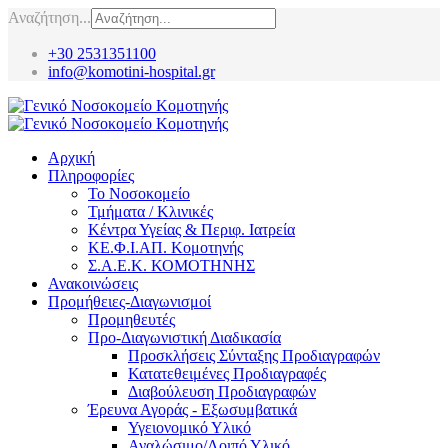
Αναζήτηση...
+30 2531351100
info@komotini-hospital.gr
Αρχική
Πληροφορίες
Το Νοσοκομείο
Τμήματα / Κλινικές
Κέντρα Υγείας & Περιφ. Ιατρεία
ΚΕ.Φ.Ι.ΑΠ. Κομοτηνής
Σ.Α.Ε.Κ. ΚΟΜΟΤΗΝΗΣ
Ανακοινώσεις
Προμήθειες-Διαγωνισμοί
Προμηθευτές
Προ-Διαγωνιστική Διαδικασία
Προσκλήσεις Σύνταξης Προδιαγραφών
Κατατεθειμένες Προδιαγραφές
Διαβούλευση Προδιαγραφών
Έρευνα Αγοράς - Εξωσυμβατικά
Υγειονομικό Υλικό
Αναλώσιμο/Λοιπό Υλικό