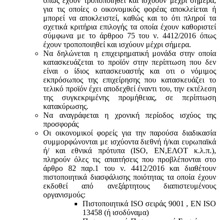
όπως έχουν τροποποιηθεί και ισχύουν μέχρι σήμερα,
για τις οποίες ο οικονομικός φορέας αποκλείεται ή
μπορεί να αποκλειστεί, καθώς και το ότι πληροί τα
σχετικά κριτήρια επιλογής τα οποία έχουν καθοριστεί
σύμφωνα με τo άρθροo 75 του ν. 4412/2016 όπως
έχουν τροποποιηθεί και ισχύουν μέχρι σήμερα.
Να δηλώνεται η επιχειρηματική μονάδα στην οποία
κατασκευάζεται το προϊόν στην περίπτωση που δεν
είναι ο ίδιος κατασκευαστής και oτι ο νόμιμος
εκπρόσωπος της επιχείρησης που κατασκευάζει το
τελικό προϊόν έχει αποδεχθεί έναντι του, την εκτέλεση
της συγκεκριμένης προμήθειας, σε περίπτωση
κατακύρωσης.
Να αναγράφεται η χρονική περίοδος ισχύος της
προσφοράς
Οι οικονομικοί φορείς για την παρούσα διαδικασία
συμμορφώνονται με ισχύοντα διεθνή ή/και ευρωπαϊκά
ή/ και εθνικά πρότυπα (ISO, ΕΝ,ΕΛΟΤ κ.λ.π.),
πληρούν όλες τις απαιτήσεις που προβλέπονται στο
άρθρο 82 παρ.1 του ν. 4412/2016 και διαθέτουν
πιστοποιητικά διασφάλισης ποιότητας τα οποία έχουν
εκδοθεί από ανεξάρτητους διαπιστευμένους
οργανισμούς:
Πιστοποιητικά ISO σειράς 9001 , ΕΝ ISO
13458 (ή ισοδύναμα)