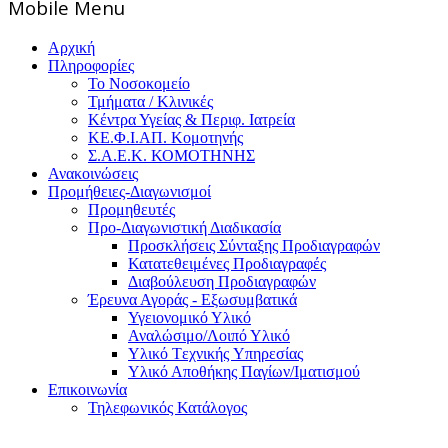
Mοbile Menu
Αρχική
Πληροφορίες
Το Νοσοκομείο
Τμήματα / Κλινικές
Κέντρα Υγείας & Περιφ. Ιατρεία
ΚΕ.Φ.Ι.ΑΠ. Κομοτηνής
Σ.Α.Ε.Κ. ΚΟΜΟΤΗΝΗΣ
Ανακοινώσεις
Προμήθειες-Διαγωνισμοί
Προμηθευτές
Προ-Διαγωνιστική Διαδικασία
Προσκλήσεις Σύνταξης Προδιαγραφών
Κατατεθειμένες Προδιαγραφές
Διαβούλευση Προδιαγραφών
Έρευνα Αγοράς - Εξωσυμβατικά
Υγειονομικό Υλικό
Αναλώσιμο/Λοιπό Υλικό
Υλικό Tεχνικής Yπηρεσίας
Υλικό Αποθήκης Παγίων/Ιματισμού
Επικοινωνία
Τηλεφωνικός Κατάλογος