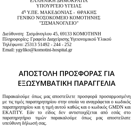
EΛΛΗΝΙΚΗ ΔΗΜΟΚΡΑΤΙΑ
ΥΠΟΥΡΓΕΙΟ ΥΓΕΙΑΣ
η
4
Υ.ΠΕ. ΜΑΚΕΔΟΝΙΑΣ - ΘΡΑΚΗΣ
ΓΕΝΙΚΟ NΟΣΟΚΟΜΕΙΟ ΚΟΜΟΤΗΝΗΣ
"ΣΙΣΜΑΝΟΓΛΕΙΟ"
Διεύθυνση: Σισμάνογλου 45, 69133 ΚΟΜΟΤΗΝΗ
Πληροφορίες: Γραφείο Διαχείρισης Υγειονομικού Υλικού
Τηλέφωνο: 25313 51492 - 244 - 252
Email: ygyliko@komotini-hospital.gr
ΑΠΟΣΤΟΛΗ ΠΡΟΣΦΟΡΑΣ ΓΙΑ
ΕΞΩΣΥΜΒΑΤΙΚΗ ΠΑΡΑΓΓΕΛΙΑ
Παρακαλούμε όπως μας αποστείλετε προσφορά προσαρμοσμένη
με τις τιμές παρατηρητηρίου στην οποία να αναγράφεται ο κωδικός
παρατηρητηρίου και η τιμή αυτού καθώς και ο κωδικός GMDN και
ΕΚΑΠΤΥ. Εάν το είδος δεν αντιστοιχίζεται από εσάς στο
παρατηρητήριο τιμών παρακαλούμε όπως μας αποστείλατε
υπεύθυνη δήλωσή σας.