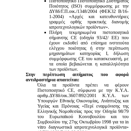
Πιστοποιητικό Πιστοποιητικό Συστήματος
Ποιότητος (ISO) συμμόρφωσης με την
ΔΥ8δ/Γ.Π.οικ./1348/2004 (ΦΕΚ32 Β/16-
1-2004) «Αρχές και κατευθυντήριες
γραμμές ορθής πρακτικής διανομής
ιατροτεχνολογικών προϊόντων».
Πλήρη τεκμηριωμένα πιστοποιητικά
σήμανσης CE (οδηγία 93/42/ ΕΕ) που
έχουν εκδοθεί από επίσημα ινστιτούτα
ελέγχου ποιότητας ή στην περίπτωση
μηχανημάτων κατηγορίας Ι, δήλωση
συμμόρφωσης CE του κατασκευαστή, με
τα οποία βεβαιώνεται η καταλληλότητα
των προϊόντων.
Στην περίπτωση αιτήματος που αφορά
αντιδραστήρια απαιτείται:
Όλα τα προϊόντα πρέπει να φέρουν
Πιστοποιητικό CE, σύμφωνα με την Κ.Υ.Α.
αριθμ.ΔΥ8δ/οικ.3607/892/2001 Κ.Υ.Α. των
Υπουργών Εθνικής Οικονομίας, Ανάπτυξης και
Υγείας και Πρόνοιας «Περί εναρμόνισης της
Ελληνικής Νομοθεσίας προς την Οδηγία 98/79
του Ευρωπαϊκού Κοινοβουλίου και του
Συμβουλίου της 27ης Οκτωβρίου 1998 για τα in
vitro διαγνωστικά ιατροτεχνολογικά προϊόντα»