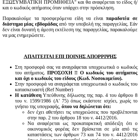
ΕΞΩΣΥΜΒΑΤΙΚΗ ΠΡΟΜΗΘΕΙΑ" και θα αναφέρεται το είδος ή/
και ο κωδικός αιτήματος όταν υπάρχει στην πρόσκληση.
Παρακαλούμε τα προσφερόμενα είδη να είναι
παραδοτέα σε
διάστημα μίας εβδομάδας
από την υποβολή της παραγγελίας. Εάν
δεν είναι δυνατή η άμεση εκτέλεση της παραγγελίας, παρακαλούμε
να μας ενημερώσετε.
ΑΠΑΙΤΕΙΤΑΙ ΕΠΙ ΠΟΙΝΗΣ ΑΠΟΡΡΙΨΗΣ
Στη προσφορά σας να αναγράφεται υποχρεωτικά ο κωδικός
του αιτήματος.
ΠΡΟΣΟΧΗ !! Ο κωδικός του αιτήματος
και όχι ο κωδικός του είδους (Κωδ. Νοσοκομείου).
Στην προσφορά να αναγράφεται υποχρεωτικά ο κωδικός του
κατασκευαστή (Ref Number)
Η κατάθεση
Υπεύθυνης δήλωσης της παρ. 4 του άρθρου 8
του ν. 1599/1986 (Α' 75) όπως εκάστοτε ισχύει, χωρίς το
γνήσιο της υπογραφής,
όπου να δηλώνεται ότι:
δεν έχει αθετήσει τις υποχρεώσεις που προβλέπονται
στην παρ. 2 του άρθρου 18 του ν. 4412/2016.
Να αναφέρεται ως προκαταρκτική απόδειξη ότι ο
οικονομικός φορέας δεν βρίσκεται σε μία από τις
καταστάσεις των άρθρων 73 και 74 του ν. 4412/2016