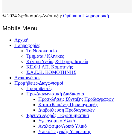
© 2024 Σχεδιασμός-Ανάπτυξη:
Optimum Πληροφορική
Mοbile Menu
Αρχική
Πληροφορίες
Το Νοσοκομείο
Τμήματα / Κλινικές
Κέντρα Υγείας & Περιφ. Ιατρεία
ΚΕ.Φ.Ι.ΑΠ. Κομοτηνής
Σ.Α.Ε.Κ. ΚΟΜΟΤΗΝΗΣ
Ανακοινώσεις
Προμήθειες-Διαγωνισμοί
Προμηθευτές
Προ-Διαγωνιστική Διαδικασία
Προσκλήσεις Σύνταξης Προδιαγραφών
Κατατεθειμένες Προδιαγραφές
Διαβούλευση Προδιαγραφών
Έρευνα Αγοράς - Εξωσυμβατικά
Υγειονομικό Υλικό
Αναλώσιμο/Λοιπό Υλικό
Υλικό Tεχνικής Yπηρεσίας