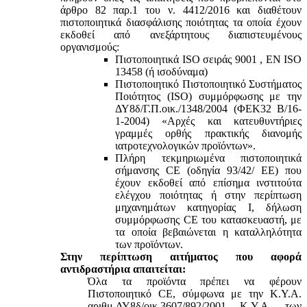
άρθρο 82 παρ.1 του ν. 4412/2016 και διαθέτουν
πιστοποιητικά διασφάλισης ποιότητας τα οποία έχουν
εκδοθεί από ανεξάρτητους διαπιστευμένους
οργανισμούς:
Πιστοποιητικά ISO σειράς 9001 , ΕΝ ISO
13458 (ή ισοδύναμα)
Πιστοποιητικό Πιστοποιητικό Συστήματος
Ποιότητος (ISO) συμμόρφωσης με την
ΔΥ8δ/Γ.Π.οικ./1348/2004 (ΦΕΚ32 Β/16-
1-2004) «Αρχές και κατευθυντήριες
γραμμές ορθής πρακτικής διανομής
ιατροτεχνολογικών προϊόντων».
Πλήρη τεκμηριωμένα πιστοποιητικά
σήμανσης CE (οδηγία 93/42/ ΕΕ) που
έχουν εκδοθεί από επίσημα ινστιτούτα
ελέγχου ποιότητας ή στην περίπτωση
μηχανημάτων κατηγορίας Ι, δήλωση
συμμόρφωσης CE του κατασκευαστή, με
τα οποία βεβαιώνεται η καταλληλότητα
των προϊόντων.
Στην περίπτωση αιτήματος που αφορά
αντιδραστήρια απαιτείται:
Όλα τα προϊόντα πρέπει να φέρουν
Πιστοποιητικό CE, σύμφωνα με την Κ.Υ.Α.
αριθμ.ΔΥ8δ/οικ.3607/892/2001 Κ.Υ.Α. των