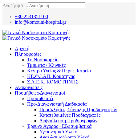
Αναζήτηση...
+30 2531351100
info@komotini-hospital.gr
Αρχική
Πληροφορίες
Το Νοσοκομείο
Τμήματα / Κλινικές
Κέντρα Υγείας & Περιφ. Ιατρεία
ΚΕ.Φ.Ι.ΑΠ. Κομοτηνής
Σ.Α.Ε.Κ. ΚΟΜΟΤΗΝΗΣ
Ανακοινώσεις
Προμήθειες-Διαγωνισμοί
Προμηθευτές
Προ-Διαγωνιστική Διαδικασία
Προσκλήσεις Σύνταξης Προδιαγραφών
Κατατεθειμένες Προδιαγραφές
Διαβούλευση Προδιαγραφών
Έρευνα Αγοράς - Εξωσυμβατικά
Υγειονομικό Υλικό
Αναλώσιμο/Λοιπό Υλικό