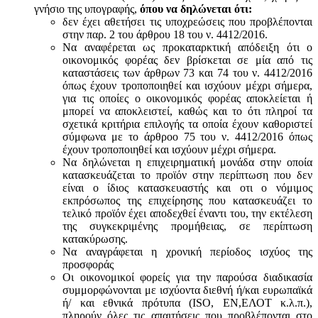
γνήσιο της υπογραφής,
όπου να δηλώνεται ότι:
δεν έχει αθετήσει τις υποχρεώσεις που προβλέπονται
στην παρ. 2 του άρθρου 18 του ν. 4412/2016.
Να αναφέρεται ως προκαταρκτική απόδειξη ότι ο
οικονομικός φορέας δεν βρίσκεται σε μία από τις
καταστάσεις των άρθρων 73 και 74 του ν. 4412/2016
όπως έχουν τροποποιηθεί και ισχύουν μέχρι σήμερα,
για τις οποίες ο οικονομικός φορέας αποκλείεται ή
μπορεί να αποκλειστεί, καθώς και το ότι πληροί τα
σχετικά κριτήρια επιλογής τα οποία έχουν καθοριστεί
σύμφωνα με τo άρθροo 75 του ν. 4412/2016 όπως
έχουν τροποποιηθεί και ισχύουν μέχρι σήμερα.
Να δηλώνεται η επιχειρηματική μονάδα στην οποία
κατασκευάζεται το προϊόν στην περίπτωση που δεν
είναι ο ίδιος κατασκευαστής και oτι ο νόμιμος
εκπρόσωπος της επιχείρησης που κατασκευάζει το
τελικό προϊόν έχει αποδεχθεί έναντι του, την εκτέλεση
της συγκεκριμένης προμήθειας, σε περίπτωση
κατακύρωσης.
Να αναγράφεται η χρονική περίοδος ισχύος της
προσφοράς
Οι οικονομικοί φορείς για την παρούσα διαδικασία
συμμορφώνονται με ισχύοντα διεθνή ή/και ευρωπαϊκά
ή/ και εθνικά πρότυπα (ISO, ΕΝ,ΕΛΟΤ κ.λ.π.),
πληρούν όλες τις απαιτήσεις που προβλέπονται στο