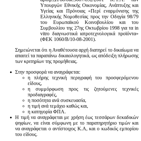
Υπουργών Εθνικής Οικονομίας, Ανάπτυξης και
Υγείας και Πρόνοιας «Περί εναρμόνισης της
Ελληνικής Νομοθεσίας προς την Οδηγία 98/79
του Ευρωπαϊκού Κοινοβουλίου και του
Συμβουλίου της 27ης Οκτωβρίου 1998 για τα in
vitro διαγνωστικά ιατροτεχνολογικά προϊόντα»
(ΦΕΚ 1060/Β/10-08-2001).
Σημειώνεται ότι η Αναθέτουσα αρχή διατηρεί το δικαίωμα να
απαιτεί τα παραπάνω δικαιολογητικά, ως απόδειξη πλήρωσης
των κριτηρίων της προμήθειας.
Στην προσφορά να αναγράφεται:
η πλήρης τεχνική περιγραφή του προσφερόμενου
είδους,
η συμμόρφωση προς τις ζητούμενες τεχνικές
προδιαγραφές,
η ποσότητα ανά συσκευασία,
η τιμή ανά τεμάχιο καθώς και,
η κατηγορία ΦΠΑ.
Η τιμή να αναγράφεται με χρήση έως τεσσάρων δεκαδικών
ψηφίων, να είναι σύμφωνη με το παρατηρητήριο τιμών και
να αναγράφεται ο αντίστοιχος Κ.Α, και ο κωδικός εμπορίου
του είδους.