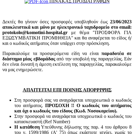
ΠΙΝΑΚΑΣ ΠΡΟΔΙΑΓΡΑΦΩΝ
Δεκτές θα γίνουν όσες προσφορές υποβληθούν έως
23/06/2023
αποκλειστικά και μόνο με ηλεκτρονικό ταχυδρομείο στο email:
protokolo@komotini-hospital.gr
με θέμα "ΠΡΟΣΦΟΡΑ ΓΙΑ
ΕΞΩΣΥΜΒΑΤΙΚΗ ΠΡΟΜΗΘΕΙΑ" και θα αναφέρεται το είδος ή/
και ο κωδικός αιτήματος όταν υπάρχει στην πρόσκληση.
Παρακαλούμε τα προσφερόμενα είδη να είναι
παραδοτέα σε
διάστημα μίας εβδομάδας
από την υποβολή της παραγγελίας. Εάν
δεν είναι δυνατή η άμεση εκτέλεση της παραγγελίας, παρακαλούμε
να μας ενημερώσετε.
ΑΠΑΙΤΕΙΤΑΙ ΕΠΙ ΠΟΙΝΗΣ ΑΠΟΡΡΙΨΗΣ
Στη προσφορά σας να αναγράφεται υποχρεωτικά ο κωδικός
του αιτήματος.
ΠΡΟΣΟΧΗ !! Ο κωδικός του αιτήματος
και όχι ο κωδικός του είδους (Κωδ. Νοσοκομείου).
Στην προσφορά να αναγράφεται υποχρεωτικά ο κωδικός του
κατασκευαστή (Ref Number)
Η κατάθεση
Υπεύθυνης δήλωσης της παρ. 4 του άρθρου 8
του ν. 1599/1986 (Α' 75) όπως εκάστοτε ισχύει, χωρίς το