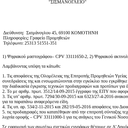
"ΣΙΣΜΑΝΟΓΛΕΙΟ"
Διεύθυνση: Σισμάνογλου 45, 69100 ΚΟΜΟΤΗΝΗ
Πληροφορίες: Γραφείο Προμηθειών
Τηλέφωνο: 25313 51551-351
1) Ψηφιακού μαστογράφου– CPV 33111650-2, 2) Ψηφιακού ακτινολο
Λαμβάνοντας υπόψη τα κάτωθι:
1. Τις αποφάσεις της Ολομέλειας της Επιτροπής Προμηθειών Υγείας
συνεδριάσεις της και ενσωματώνονται στην εγκύκλιο που εγκρίθηκε
την διαδικασία έγκρισης τεχνικών προδιαγραφών και προτύπων για ό
2. Το με αριθμ. πρωτ. 3512/14-09-2015 έγγραφο της ΕΠΥ που αφορά
3. Τις υπ’ αριθμ. πρωτ. 7294/30-09-2015 και 6323/27-4-2016 ανακ
για τα παραπάνω αναφερόμενα είδη.
4. Τις υπ. αρ. 534/2-11-2015 και 282/19-05-2016 αποφάσεις του Δ
5. τις προδιαγραφές που κατατέθηκαν από την επιτροπή σύνταξης 
λυχνία οροφής – CPV 33111000-1 για τις ανάγκες του Γενικού Νοσ
Σε εφαρμογή των ανωτέρω σχετικών εγγράφων θέτουμε σε Α’ Δημόσι