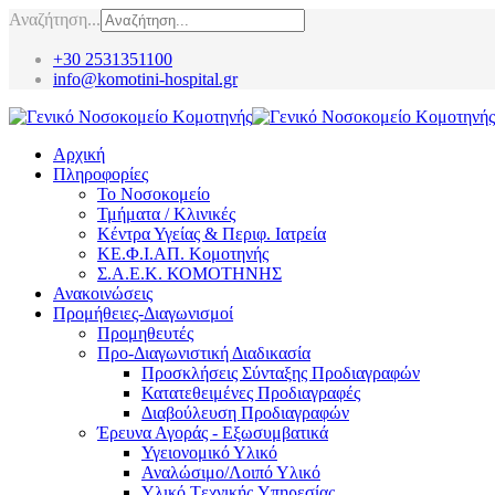
Αναζήτηση...
+30 2531351100
info@komotini-hospital.gr
Αρχική
Πληροφορίες
Το Νοσοκομείο
Τμήματα / Κλινικές
Κέντρα Υγείας & Περιφ. Ιατρεία
ΚΕ.Φ.Ι.ΑΠ. Κομοτηνής
Σ.Α.Ε.Κ. ΚΟΜΟΤΗΝΗΣ
Ανακοινώσεις
Προμήθειες-Διαγωνισμοί
Προμηθευτές
Προ-Διαγωνιστική Διαδικασία
Προσκλήσεις Σύνταξης Προδιαγραφών
Κατατεθειμένες Προδιαγραφές
Διαβούλευση Προδιαγραφών
Έρευνα Αγοράς - Εξωσυμβατικά
Υγειονομικό Υλικό
Αναλώσιμο/Λοιπό Υλικό
Υλικό Tεχνικής Yπηρεσίας