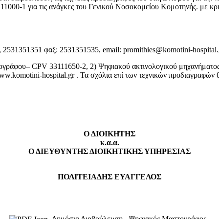
11000-1 για τις ανάγκες του Γενικού Νοσοκομείου Κομοτηνής. με κ
2531351351 φαξ: 2531351535, email: promithies@komotini-hospital.gr
ογράφου– CPV 33111650-2, 2) Ψηφιακού ακτινολογικού μηχανήματος μ
komotini-hospital.gr . Τα σχόλια επί των τεχνικών προδιαγραφών θα
Ο ΔΙΟΙΚΗΤΗΣ
κ.α.α.
Ο ΔΙΕΥΘΥΝΤΗΣ ΔΙΟΙΚΗΤΙΚΗΣ ΥΠΗΡΕΣΙΑΣ
ΠΟΛΙΤΕΙΑΔΗΣ ΕΥΑΓΓΕΛΟΣ
Δημόσια Διαβούλευση - Ψηφιακός Μαστογράφος