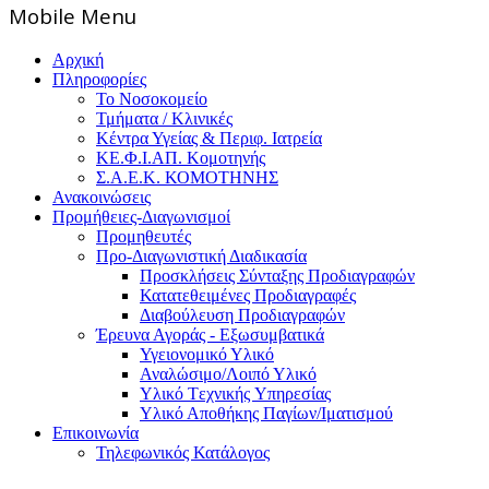
Mοbile Menu
Αρχική
Πληροφορίες
Το Νοσοκομείο
Τμήματα / Κλινικές
Κέντρα Υγείας & Περιφ. Ιατρεία
ΚΕ.Φ.Ι.ΑΠ. Κομοτηνής
Σ.Α.Ε.Κ. ΚΟΜΟΤΗΝΗΣ
Ανακοινώσεις
Προμήθειες-Διαγωνισμοί
Προμηθευτές
Προ-Διαγωνιστική Διαδικασία
Προσκλήσεις Σύνταξης Προδιαγραφών
Κατατεθειμένες Προδιαγραφές
Διαβούλευση Προδιαγραφών
Έρευνα Αγοράς - Εξωσυμβατικά
Υγειονομικό Υλικό
Αναλώσιμο/Λοιπό Υλικό
Υλικό Tεχνικής Yπηρεσίας
Υλικό Αποθήκης Παγίων/Ιματισμού
Επικοινωνία
Τηλεφωνικός Κατάλογος