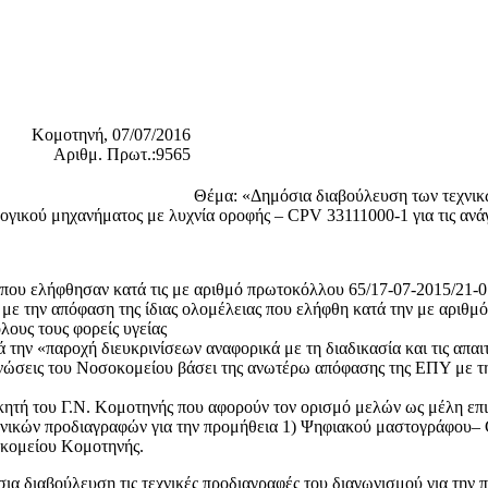
Κομοτηνή, 07/07/2016
Αριθμ. Πρωτ.:9565
Θέμα: «Δημόσια διαβούλευση των τεχνικώ
γικού μηχανήματος με λυχνία οροφής – CPV 33111000-1 για τις ανά
 που ελήφθησαν κατά τις με αριθμό πρωτοκόλλου 65/17-07-2015/21-07
 με την απόφαση της ίδιας ολομέλειας που ελήφθη κατά την με αριθμ
λους τους φορείς υγείας
 την «παροχή διευκρινίσεων αναφορικά με τη διαδικασία και τις απα
οινώσεις του Νοσοκομείου βάσει της ανωτέρω απόφασης της ΕΠΥ με τ
ιοικητή του Γ.Ν. Κομοτηνής που αφορούν τον ορισμό μελών ως μέλη ε
τεχνικών προδιαγραφών για την προμήθεια 1) Ψηφιακού μαστογράφου
οκομείου Κομοτηνής.
α διαβούλευση τις τεχνικές προδιαγραφές του διαγωνισμού για την