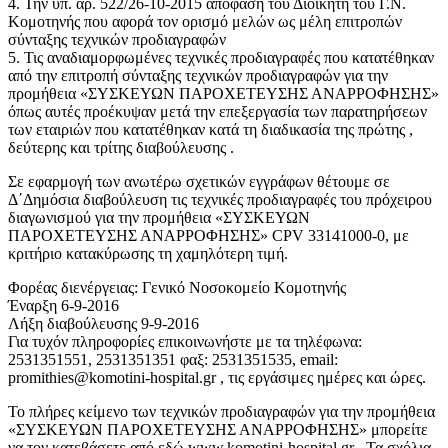
4. Την υπ. αρ. 522/26-10-2015 απόφαση του Διοικητή του Γ.Ν.
Κομοτηνής που αφορά τον ορισμό μελών ως μέλη επιτροπών
σύνταξης τεχνικών προδιαγραφών
5. Τις αναδιαμορφωμένες τεχνικές προδιαγραφές που κατατέθηκαν
από την επιτροπή σύνταξης τεχνικών προδιαγραφών για την
προμήθεια «ΣΥΣΚΕΥΩΝ ΠΑΡΟΧΕΤΕΥΣΗΣ ΑΝΑΡΡΟΦΗΣΗΣ»
όπως αυτές προέκυψαν μετά την επεξεργασία των παρατηρήσεων
των εταιριών που κατατέθηκαν κατά τη διαδικασία της πρώτης ,
δεύτερης και τρίτης διαβούλευσης .
Σε εφαρμογή των ανωτέρω σχετικών εγγράφων θέτουμε σε
Δ΄Δημόσια διαβούλευση τις τεχνικές προδιαγραφές του πρόχειρου
διαγωνισμού για την προμήθεια «ΣΥΣΚΕΥΩΝ
ΠΑΡΟΧΕΤΕΥΣΗΣ ΑΝΑΡΡΟΦΗΣΗΣ» CPV 33141000-0, με
κριτήριο κατακύρωσης τη χαμηλότερη τιμή.
Φορέας διενέργειας: Γενικό Νοσοκομείο Κομοτηνής
Έναρξη 6-9-2016
Λήξη διαβούλευσης 9-9-2016
Για τυχόν πληροφορίες επικοινωνήστε με τα τηλέφωνα:
2531351551, 2531351351 φαξ: 2531351535, email:
promithies@komotini-hospital.gr , τις εργάσιμες ημέρες και ώρες.
Το πλήρες κείμενο των τεχνικών προδιαγραφών για την προμήθεια
«ΣΥΣΚΕΥΩΝ ΠΑΡΟΧΕΤΕΥΣΗΣ ΑΝΑΡΡΟΦΗΣΗΣ» μπορείτε
να τον κατεβάσετε από εδώ www.komotini-hospital.gr . Τα σχόλια