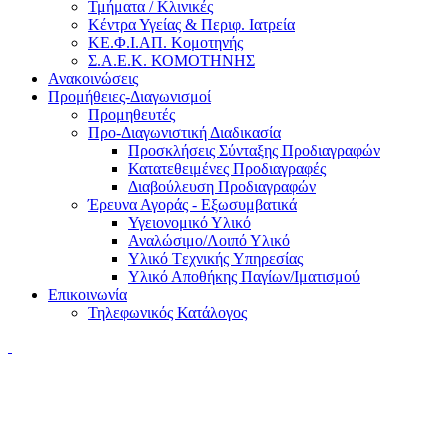
Τμήματα / Κλινικές
Κέντρα Υγείας & Περιφ. Ιατρεία
ΚΕ.Φ.Ι.ΑΠ. Κομοτηνής
Σ.Α.Ε.Κ. ΚΟΜΟΤΗΝΗΣ
Ανακοινώσεις
Προμήθειες-Διαγωνισμοί
Προμηθευτές
Προ-Διαγωνιστική Διαδικασία
Προσκλήσεις Σύνταξης Προδιαγραφών
Κατατεθειμένες Προδιαγραφές
Διαβούλευση Προδιαγραφών
Έρευνα Αγοράς - Εξωσυμβατικά
Υγειονομικό Υλικό
Αναλώσιμο/Λοιπό Υλικό
Υλικό Tεχνικής Yπηρεσίας
Υλικό Αποθήκης Παγίων/Ιματισμού
Επικοινωνία
Τηλεφωνικός Κατάλογος