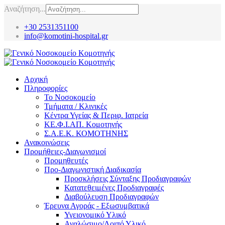
Αναζήτηση...
+30 2531351100
info@komotini-hospital.gr
Αρχική
Πληροφορίες
Το Νοσοκομείο
Τμήματα / Κλινικές
Κέντρα Υγείας & Περιφ. Ιατρεία
ΚΕ.Φ.Ι.ΑΠ. Κομοτηνής
Σ.Α.Ε.Κ. ΚΟΜΟΤΗΝΗΣ
Ανακοινώσεις
Προμήθειες-Διαγωνισμοί
Προμηθευτές
Προ-Διαγωνιστική Διαδικασία
Προσκλήσεις Σύνταξης Προδιαγραφών
Κατατεθειμένες Προδιαγραφές
Διαβούλευση Προδιαγραφών
Έρευνα Αγοράς - Εξωσυμβατικά
Υγειονομικό Υλικό
Αναλώσιμο/Λοιπό Υλικό