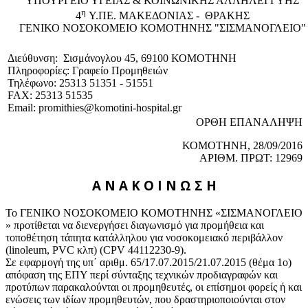
ΥΠΟΥΡΓΕΙΟ ΥΓΕΙΑΣ & ΚΟΙΝΩΝΙΚΗΣ ΑΛΛΗΛΕΓΓΥΗΣ
η
4
Υ.ΠΕ. ΜΑΚΕΔΟΝΙΑΣ - ΘΡΑΚΗΣ
ΓΕΝΙΚΟ NΟΣΟΚΟΜΕΙΟ ΚΟΜΟΤΗΝΗΣ "ΣΙΣΜΑΝΟΓΛΕΙΟ"
Διεύθυνση: Σισμάνογλου 45, 69100 ΚΟΜΟΤΗΝΗ
Πληροφορίες: Γραφείο Προμηθειών
Τηλέφωνο: 25313 51351 - 51551
FAX: 25313 51535
Email: promithies@komotini-hospital.gr
ΟΡΘΗ ΕΠΑΝΑΛΗΨΗ
ΚΟΜΟΤΗΝΗ, 28/
09/2
016
ΑΡΙΘΜ. ΠΡΩΤ:
12969
Α Ν Α Κ Ο Ι Ν Ω Σ Η
Το ΓΕΝΙΚΟ ΝΟΣΟΚΟΜΕΙΟ ΚΟΜΟΤΗΝΗΣ «ΣΙΣΜΑΝΟΓΛΕΙΟ
» προτίθεται να διενεργήσει διαγωνισμό για προμήθεια και
τοποθέτηση τάπητα κατάλληλου για νοσοκομειακό περιβάλλον
(linoleum, PVC κλπ) (CPV 44112230-9).
Σε εφαρμογή της υπ΄ αριθμ. 65/17.07.2015/21.07.2015 (θέμα 1ο)
απόφαση της ΕΠΥ περί σύνταξης τεχνικών προδιαγραφών και
προτύπων παρακαλούνται οι προμηθευτές, οι επίσημοι φορείς ή και
ενώσεις των ιδίων προμηθευτών, που δραστηριοποιούνται στον