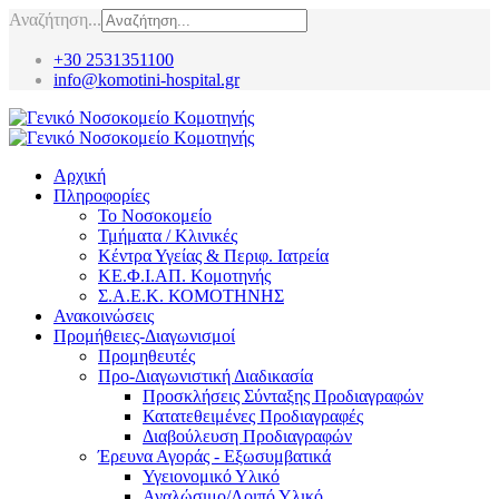
Αναζήτηση...
+30 2531351100
info@komotini-hospital.gr
Αρχική
Πληροφορίες
Το Νοσοκομείο
Τμήματα / Κλινικές
Κέντρα Υγείας & Περιφ. Ιατρεία
ΚΕ.Φ.Ι.ΑΠ. Κομοτηνής
Σ.Α.Ε.Κ. ΚΟΜΟΤΗΝΗΣ
Ανακοινώσεις
Προμήθειες-Διαγωνισμοί
Προμηθευτές
Προ-Διαγωνιστική Διαδικασία
Προσκλήσεις Σύνταξης Προδιαγραφών
Κατατεθειμένες Προδιαγραφές
Διαβούλευση Προδιαγραφών
Έρευνα Αγοράς - Εξωσυμβατικά
Υγειονομικό Υλικό
Αναλώσιμο/Λοιπό Υλικό