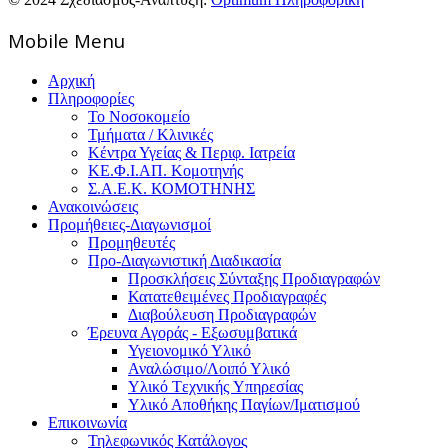
Mοbile Menu
Αρχική
Πληροφορίες
Το Νοσοκομείο
Τμήματα / Κλινικές
Κέντρα Υγείας & Περιφ. Ιατρεία
ΚΕ.Φ.Ι.ΑΠ. Κομοτηνής
Σ.Α.Ε.Κ. ΚΟΜΟΤΗΝΗΣ
Ανακοινώσεις
Προμήθειες-Διαγωνισμοί
Προμηθευτές
Προ-Διαγωνιστική Διαδικασία
Προσκλήσεις Σύνταξης Προδιαγραφών
Κατατεθειμένες Προδιαγραφές
Διαβούλευση Προδιαγραφών
Έρευνα Αγοράς - Εξωσυμβατικά
Υγειονομικό Υλικό
Αναλώσιμο/Λοιπό Υλικό
Υλικό Tεχνικής Yπηρεσίας
Υλικό Αποθήκης Παγίων/Ιματισμού
Επικοινωνία
Τηλεφωνικός Κατάλογος