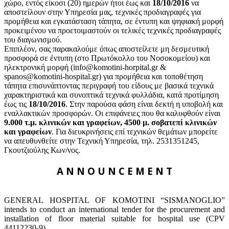
χώρο, εντός είκοσι (20) ημερών ήτοι έως και
18/10/2016
να
αποστείλουν στην Υπηρεσία μας, τεχνικές προδιαγραφές για
προμήθεια και εγκατάσταση τάπητα, σε έντυπη και ψηφιακή μορφή
προκειμένου να προετοιμαστούν οι τελικές τεχνικές προδιαγραφές
του διαγωνισμού.
Επιπλέον, σας παρακαλούμε όπως αποστείλετε μη δεσμευτική
προσφορά σε έντυπη (στο Πρωτόκολλο του Νοσοκομείου) και
ηλεκτρονική μορφή (info@komotini-horpital.gr &
spanos@komotini-hospital.gr) για προμήθεια και τοποθέτηση
τάπητα επισυνάπτοντας περιγραφή του είδους με βασικά τεχνικά
χαρακτηριστικά και συνοπτικά τεχνικά φυλλάδια, κατά προτίμηση
έως τις
18/10/2016
. Στην παρούσα φάση είναι δεκτή η υποβολή και
εναλλακτικών προσφορών. Οι επιφάνειες που θα καλυφθούν είναι
9.000 τ.μ. κλινικών και γραφείων, 4500 μ. σοβατεπί κλινικών
και γραφείων
. Για διευκρινήσεις επί τεχνικών θεμάτων μπορείτε
να απευθυνθείτε στην Τεχνική Υπηρεσία, τηλ. 2531351245,
Γκουτζιούλης Κων/νος.
A N N O U N C E M E N T
GENERAL HOSPITAL OF KOMOTINI “SISMANOGLIO”
intends to conduct an international tender for the procurement and
installation of floor material suitable for hospital use (CPV
44112230-9).