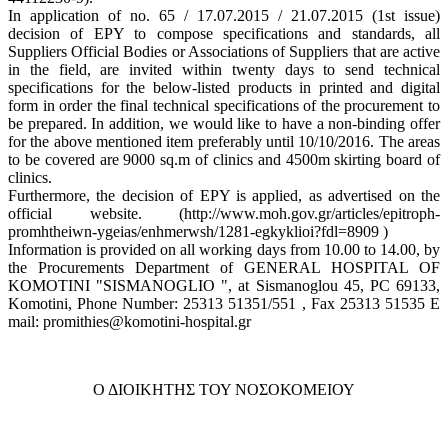
In application of no. 65 / 17.07.2015 / 21.07.2015 (1st issue)
decision of EPY to compose specifications and standards, all
Suppliers Official Bodies or Associations of Suppliers that are active
in the field, are invited within twenty days to send technical
specifications for the below-listed products in printed and digital
form in order the final technical specifications of the procurement to
be prepared. In addition, we would like to have a non-binding offer
for the above mentioned item preferably until 10/10/2016. The areas
to be covered are 9000 sq.m of clinics and 4500m skirting board of
clinics.
Furthermore, the decision of EPY is applied, as advertised on the
official website. (http://www.moh.gov.gr/articles/epitroph-
promhtheiwn-ygeias/enhmerwsh/1281-egkyklioi?fdl=8909 )
Information is provided on all working days from 10.00 to 14.00, by
the Procurements Department of GENERAL HOSPITAL OF
KOMOTINI "SISMANOGLIO ", at Sismanoglou 45, PC 69133,
Komotini, Phone Number: 25313 51351/551 , Fax 25313 51535 E
mail: promithies@komotini-hospital.gr
Ο ΔΙΟΙΚΗΤΗΣ ΤΟΥ ΝΟΣΟΚΟΜΕΙΟΥ