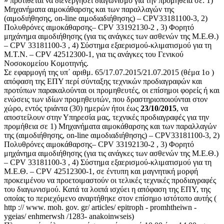
» προτίθεται να διενεργήσει διαγωνισμό για την προμήθεια σε: 1)
Μηχανήματα αιμοκάθαρσης και των παραλλαγών της
(αιμοδιήθησης, on-line αιμοδιαδιήθησης) – CPV33181100-3, 2)
Πολυθρόνες αιμοκάθαρσης– CPV 33192130-2 , 3) Φορητό
μηχάνημα αιμοδιήθησης (για τις ανάγκες των ασθενών της Μ.Ε.Θ.)
– CPV 33181100-3 , 4) Σύστημα εξαερισμού-κλιματισμού για τη
Μ.Τ.Ν. – CPV 42512300-1, για τις ανάγκες του Γενικού
Νοσοκομείου Κομοτηνής.
Σε εφαρμογή της υπ΄ αριθμ. 65/17.07.2015/21.07.2015 (θέμα 1ο )
απόφαση της ΕΠΥ περί σύνταξης τεχνικών προδιαγραφών και
προτύπων παρακαλούνται οι προμηθευτές, οι επίσημοι φορείς ή και
ενώσεις των ιδίων προμηθευτών, που δραστηριοποιούνται στον
χώρο, εντός τριάντα (30) ημερών ήτοι έως
23/10/2015
, να
αποστείλουν στην Υπηρεσία μας, τεχνικές προδιαγραφές για την
προμήθεια σε 1) Μηχανήματα αιμοκάθαρσης και των παραλλαγών
της (αιμοδιήθησης, on-line αιμοδιαδιήθησης) – CPV33181100-3, 2)
Πολυθρόνες αιμοκάθαρσης– CPV 33192130-2 , 3) Φορητό
μηχάνημα αιμοδιήθησης (για τις ανάγκες των ασθενών της Μ.Ε.Θ.)
– CPV 33181100-3 , 4) Σύστημα εξαερισμού-κλιματισμού για τη
Μ.Ε.Θ. – CPV 42512300-1, σε έντυπη και μαγνητική μορφή
προκειμένου να προετοιμαστούν οι τελικές τεχνικές προδιαγραφές
του διαγωνισμού. Κατά τα λοιπά ισχύει η απόφαση της ΕΠΥ, της
οποίας το περιεχόμενο αναρτήθηκε στον επίσημο ιστότοπο αυτής (
http :// www. moh. gov. gr/ articles/ epitroph - promhtheiwn -
ygeias/ enhmerwsh /1283- anakoinwseis)