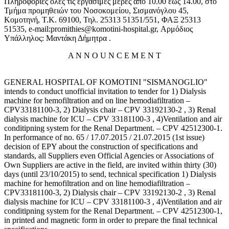
Πληροφορίες όλες τις εργάσιμες μέρες από 10.00 έως 14.00, στο
Τμήμα προμηθειών του Νοσοκομείου, Σισμανόγλου 45,
Κομοτηνή, Τ.Κ. 69100, Τηλ. 25313 51351/551, ΦΑΞ 25313
51535, e-mail:promithies@komotini-hospital.gr, Αρμόδιος
Υπάλληλος: Μαντάκη Δήμητρα .
A N N O U N C E M E N T
GENERAL HOSPITAL OF KOMOTINI "SISMANOGLIO"
intends to conduct unofficial invitation to tender for 1) Dialysis
machine for hemofiltration and on line hemodiafiltration –
CPV33181100-3, 2) Dialysis chair – CPV 33192130-2 , 3) Renal
dialysis machine for ICU – CPV 33181100-3 , 4)Ventilation and air
conditipning system for the Renal Department. – CPV 42512300-1.
In performance of no. 65 / 17.07.2015 / 21.07.2015 (1st issue)
decision of EPY about the construction of specifications and
standards, all Suppliers even Official Agencies or Associations of
Own Suppliers are active in the field, are invited within thirty (30)
days (until 23/10/2015) to send, technical specification 1) Dialysis
machine for hemofiltration and on line hemodiafiltration –
CPV33181100-3, 2) Dialysis chair – CPV 33192130-2 , 3) Renal
dialysis machine for ICU – CPV 33181100-3 , 4)Ventilation and air
conditipning system for the Renal Department. – CPV 42512300-1,
in printed and magnetic form in order to prepare the final technical