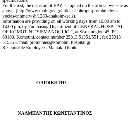
specifications.
For the rest, the decision of EPY is applied on the official website as
above. (http://www.moh.gov.gr/articles/epitroph-promhtheiwn-
ygeias/enhmerwsh/1283-anakoinwseis).
Information are providing on all working days from 10.00 am to
14.00 pm, by Purchasing Department of GENERAL HOSPITAL
OF KOMOTINI "SISMANOGLIO ", at Sismanoglou 45, PC
69100, Komotini, contact number 25313 51351/551 , fax 25313
51535 E mail: promithies@komotini-hospital.gr
Responsible Employee : Mantaki Dimitra
Ο ΔΙΟΙΚΗΤΗΣ
ΝΑΛΜΠΑΝΤΗΣ ΚΩΝΣΤΑΝΤΙΝΟΣ