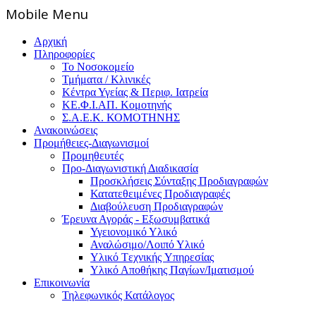
Mοbile Menu
Αρχική
Πληροφορίες
Το Νοσοκομείο
Τμήματα / Κλινικές
Κέντρα Υγείας & Περιφ. Ιατρεία
ΚΕ.Φ.Ι.ΑΠ. Κομοτηνής
Σ.Α.Ε.Κ. ΚΟΜΟΤΗΝΗΣ
Ανακοινώσεις
Προμήθειες-Διαγωνισμοί
Προμηθευτές
Προ-Διαγωνιστική Διαδικασία
Προσκλήσεις Σύνταξης Προδιαγραφών
Κατατεθειμένες Προδιαγραφές
Διαβούλευση Προδιαγραφών
Έρευνα Αγοράς - Εξωσυμβατικά
Υγειονομικό Υλικό
Αναλώσιμο/Λοιπό Υλικό
Υλικό Tεχνικής Yπηρεσίας
Υλικό Αποθήκης Παγίων/Ιματισμού
Επικοινωνία
Τηλεφωνικός Κατάλογος