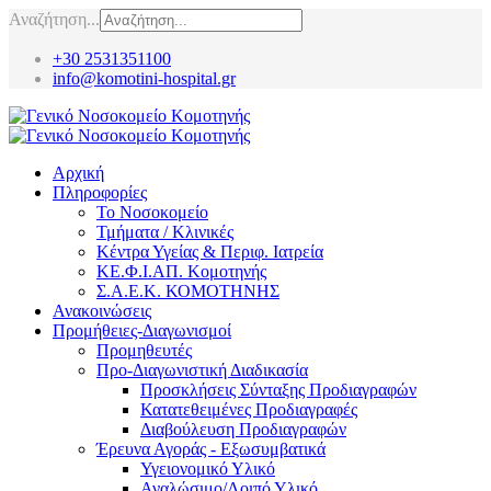
Αναζήτηση...
+30 2531351100
info@komotini-hospital.gr
Αρχική
Πληροφορίες
Το Νοσοκομείο
Τμήματα / Κλινικές
Κέντρα Υγείας & Περιφ. Ιατρεία
ΚΕ.Φ.Ι.ΑΠ. Κομοτηνής
Σ.Α.Ε.Κ. ΚΟΜΟΤΗΝΗΣ
Ανακοινώσεις
Προμήθειες-Διαγωνισμοί
Προμηθευτές
Προ-Διαγωνιστική Διαδικασία
Προσκλήσεις Σύνταξης Προδιαγραφών
Κατατεθειμένες Προδιαγραφές
Διαβούλευση Προδιαγραφών
Έρευνα Αγοράς - Εξωσυμβατικά
Υγειονομικό Υλικό
Αναλώσιμο/Λοιπό Υλικό