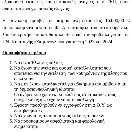
εξυπηρετεί έκτακτες και επιτακτικές ανάγκες των ΤΕΠ, όπου
απαιτείται προεγχειρητικός έλεγχος.
Η συνολική αμοιβή του ιατρού ανέρχεται στις 16.000,00 €
συμπεριλαμβανομένου του ΦΠΑ, των ασφαλιστικών εισφορών και
λοιπών κρατήσεων και θα καλυφθεί από τον προϋπολογισμό του
Γ.Ν. Κομοτηνής «Σισμανόγλειο» για τα έτη 2023 και 2024.
Οι υποψήφιοι πρέπει:
Να είναι Έλληνες πολίτες.
Να έχουν την υγεία και φυσική καταλληλότητα που
απαιτείται για την εκτέλεση των καθηκόντων της θέσης που
επιλέγουν.
Να μην έχουν καταδικαστεί για αδικήματα ασυμβίβαστα με
τη δημοσιοϋπαλληλική ιδιότητα.
Οι άνδρες να έχουν εκπληρώσει τις στρατιωτικές τους
υποχρεώσεις ή να έχουν νόμιμη απαλλαγή.
Εφόσον προσληφθούν να εγγραφούν στη Δ.Ο.Υ. ως
επιτηδευματίες.
Να έχουν τους απαιτούμενους τίτλους σπουδών.
Να προσκομίσουν ασφαλιστική και φορολογική
ενημερότητα.