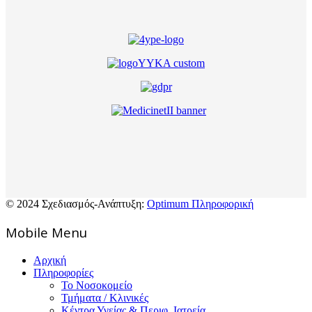
© 2024 Σχεδιασμός-Ανάπτυξη:
Optimum Πληροφορική
Mοbile Menu
Αρχική
Πληροφορίες
Το Νοσοκομείο
Τμήματα / Κλινικές
Κέντρα Υγείας & Περιφ. Ιατρεία