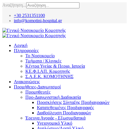
Αναζήτηση...
+30 2531351100
info@komotini-hospital.gr
Αρχική
Πληροφορίες
Το Νοσοκομείο
Τμήματα / Κλινικές
Κέντρα Υγείας & Περιφ. Ιατρεία
ΚΕ.Φ.Ι.ΑΠ. Κομοτηνής
Σ.Α.Ε.Κ. ΚΟΜΟΤΗΝΗΣ
Ανακοινώσεις
Προμήθειες-Διαγωνισμοί
Προμηθευτές
Προ-Διαγωνιστική Διαδικασία
Προσκλήσεις Σύνταξης Προδιαγραφών
Κατατεθειμένες Προδιαγραφές
Διαβούλευση Προδιαγραφών
Έρευνα Αγοράς - Εξωσυμβατικά
Υγειονομικό Υλικό
Αναλώσιμο/Λοιπό Υλικό