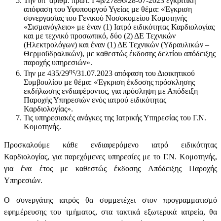
Την υπ’ αριθμ. πρωτ. Γ4β/27896/28-07-2023 εγκριτική
απόφαση του Υφυπουργού Υγείας με θέμα: «Έγκριση
συνεργασίας του Γενικού Νοσοκομείου Κομοτηνής
«Σισμανόγλειο» με έναν (1) Ιατρό ειδικότητας Καρδιολογίας
και με τεχνικό προσωπικό, δύο (2) ΔΕ Τεχνικών
(Ηλεκτρολόγων) και έναν (1) ΔΕ Τεχνικών (Υδραυλικών –
Θερμοϋδραλικών), με καθεστώς έκδοσης δελτίου απόδειξης
παροχής υπηρεσιών».
ης
Την με 435/29
/31.07.2023 απόφαση του Διοικητικού
Συμβουλίου με θέμα: «Έγκριση έκδοσης πρόσκλησης
εκδήλωσης ενδιαφέροντος, για πρόσληψη με Απόδειξη
Παροχής Υπηρεσιών ενός ιατρού ειδικότητας
Καρδιολογίας».
Τις υπηρεσιακές ανάγκες της Ιατρικής Υπηρεσίας του Γ.Ν.
Κομοτηνής.
Προσκαλούμε κάθε ενδιαφερόμενο ιατρό ειδικότητας
Καρδιολογίας, για παρεχόμενες υπηρεσίες με το Γ.Ν. Κομοτηνής,
για ένα έτος με καθεστώς έκδοσης Απόδειξης Παροχής
Υπηρεσιών.
Ο συνεργάτης ιατρός θα συμμετέχει στον προγραμματισμό
εφημέρευσης του τμήματος, στα τακτικά εξωτερικά ιατρεία, θα